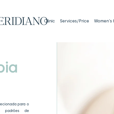
Clinic
Services/Price
Women's 
pia
recionada para o
e padrões de