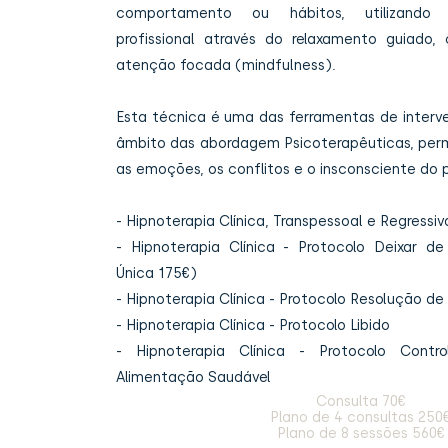
comportamento ou hábitos, utilizando
profissional através do relaxamento guiado,
atenção focada (mindfulness).
Esta técnica é uma das ferramentas de inter
âmbito das abordagem Psicoterapêuticas, perm
as emoções, os conflitos e o insconsciente do 
- Hipnoterapia Clínica, Transpessoal e Regressiv
- Hipnoterapia Clínica - Protocolo Deixar d
Única 175€)
- Hipnoterapia Clínica - Protocolo Resolução de
- Hipnoterapia Clínica - Protocolo Libido
- Hipnoterapia Clínica - Protocolo Cont
Alimentação Saudável
Consulta 70€
Plano de 4 consultas 250
Plano de 8 sessões 560€