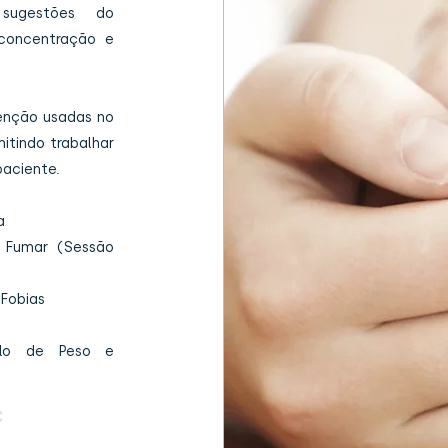
 sugestões do
 concentração e
venção usadas no
itindo trabalhar
paciente.
a
e Fumar (Sessão
 Fobias
rolo de Peso e
€