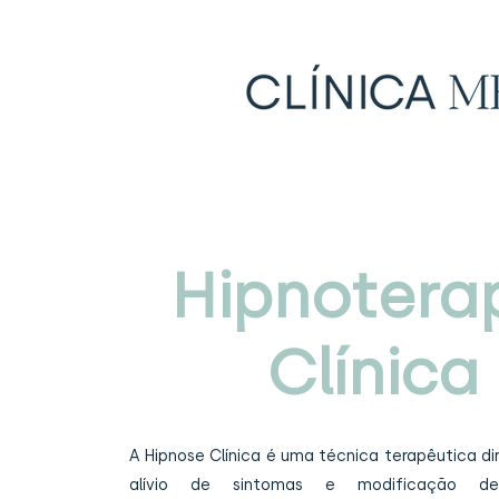
Hipnotera
Clínica
A Hipnose Clínica é uma técnica terapêutica di
alívio de sintomas e modificação d