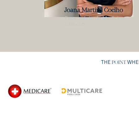
Joana Martins Coelho
Especialista de Medicina
Chinesa
THE
WHER
POINT