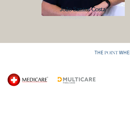
João Santos Costa
Osteopata
THE
WHER
POINT