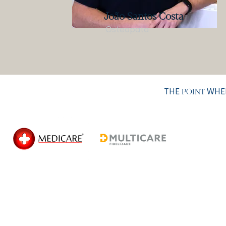
João Santos Costa
Osteopata
THE
WHER
POINT