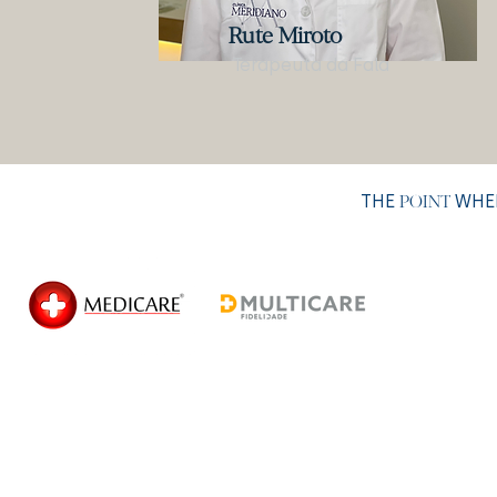
Rute Miroto
Terapeuta da Fala
THE
WHER
POINT