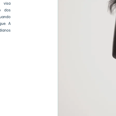
 visa
co dos
uando
gue. A
dianos