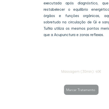
executada após diagnóstico, que
restabelecer o equilíbrio energéti
órgãos e funções orgânicas, aq
sobretudo na circulação de Qi e san
TuiNa utiliza os mesmos pontos meri
que a Acupunctura e zonas reflexas.
Massagem (30min): 40€
Marcar Tratamento