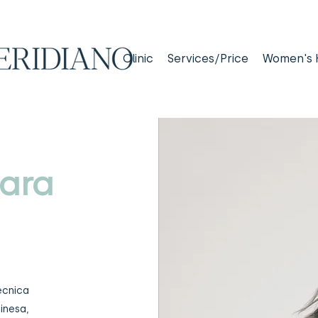
Clinic
Services/Price
Women's 
ara
nica
inesa,