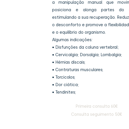
a manipulação manual que movim
posiciona e alonga partes do c
estimulando a sua recuperação. Reduz
o desconforto e promove a flexibilida
e o equilíbrio do organismo.
Algumas indicações:
• Disfunções da coluna vertebral;
• Cervicalgia; Dorsalgia; Lombalgia;
• Hérnias discais;
• Contraturas musculares;
• Torcicolos;
• Dor ciática;
• Tendinites;
Primeira consulta 60€
Consulta seguimento 50€