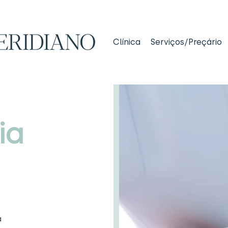
Clínica
Serviços/Preçário
ia
a