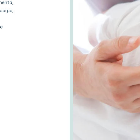
enta,
orpo,
de