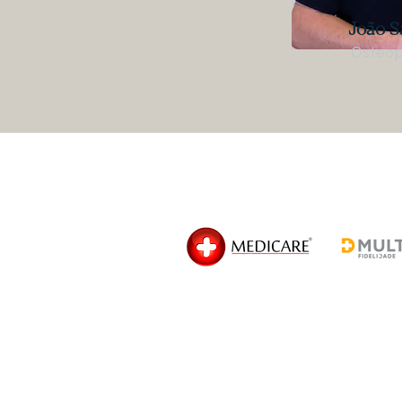
João S
Osteo