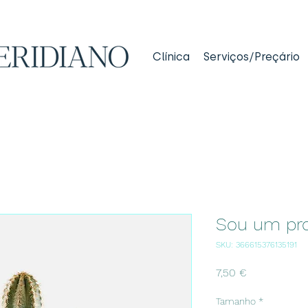
Clínica
Serviços/Preçário
Sou um pro
SKU: 366615376135191
Preço
7,50 €
Tamanho
*